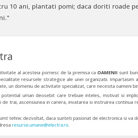
ru 10 ani, plantati pomi; daca doriti roade p
ni."
tra
itivitate al acesteia pornesc de la premisa ca
OAMENII
sunt bun
cialitate resursele strategice ale unei organizatii. Impartasim a
tate, un domeniu de activitate specializat, care necesita oameni bin
potential uman deosebit care trebuie inteles, motivat si implica
ui de trai, ascensiunea in cariera, invatarea si instruirea continua
mt tehnic dezvoltat, daca sunteti pasionat de electronica si va do
adresa
resurse.umane@electra.ro
.