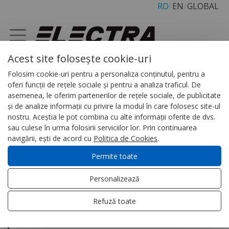
RO
EN
GLOBAL
Acest site folosește cookie-uri
Folosim cookie-uri pentru a personaliza conținutul, pentru a
PRODUSE SI SERVICII
oferi funcții de rețele sociale și pentru a analiza traficul. De
asemenea, le oferim partenerilor de rețele sociale, de publicitate
și de analize informații cu privire la modul în care folosesc site-ul
nostru. Aceștia le pot combina cu alte informații oferite de dvs.
Videointerfoane si interfoane
sau culese în urma folosirii serviciilor lor. Prin continuarea
navigării, ești de acord cu
Politica de Cookies
.
Gama Touch Line
Permite toate
Gama PASS Digital
Personalizează
Gama PASS Analogic
Refuză toate
Produse